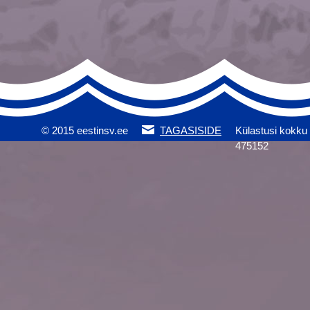
© 2015 eestinsv.ee
TAGASISIDE
Külastusi kokku
475152