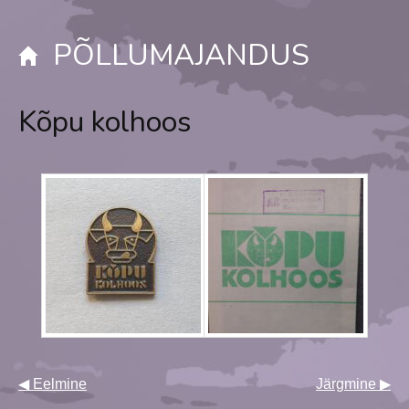
PÕLLUMAJANDUS
Kõpu kolhoos
◀ Eelmine
Järgmine ▶