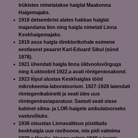
trükistes nimetatakse haiglat Maakonna
Haigemajaks.
1918
detsembrist alates hakkas haiglat
majandama linn ning haigla nimetati Linna
Keskhaigemajaks.
1919
asus haigla direktorikohale esimene
eestlasest peaarst Karl-Eduard Sibul (sünd
1878).
1921
ühendati haigla linna üldvooluvőrguga
ning 4.oktoobril 1922.a avati röntgeniosakond.
1923
lőpul alustas Keskhaiglas tööd
mikrokeemia-laboratoorium. 1927-1928 laiendati
röntegenikabinetti ja seati üles uus
röntegeniraviaparatuur. Samuti seati sisse
kabinet silma- ja LOR-haigete ambulatoorseks
vastuvőtuks.
1936
otsustas Linnavalitsus püstitada
keskhaigla uue ravihoone, mis pidi valmima