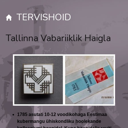
TERVISHOID
Tallinna Vabariiklik Haigla
1785
asutati 10-12 voodikohaga Eestimaa
kubermangu ühiskondliku hoolekande