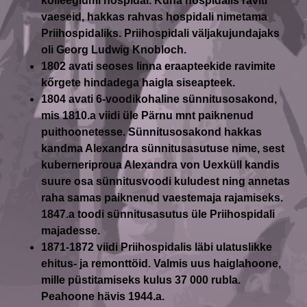
kolleegiumi hospidal. Kuna hospidalis raviti
vaeseid, hakkas rahvas hospidali nimetama
Priihospidaliks. Priihospidali väljakujundajaks
oli Georg Ludwig Knobloch.
1802
avati seoses linna eraapteekide ravimite
kőrgete hindadega haigla siseapteek.
1804
avati 6-voodikohaline sünnitusosakond,
mis 1810.a viidi üle Pärnu mnt paiknenud
puithoonetesse. Sünnitusosakond hakkas
kandma Alexandra sünnitusasutuse nime, sest
kuberneriproua Alexandra von Uexküll kandis
suure osa sünnitusvoodi kuludest ning annetas
raha samas paiknenud vaestemaja rajamiseks.
1847.a toodi sünnitusasutus üle Priihospidali
majadesse.
1871-1872
viidi Priihospidalis läbi ulatuslikke
ehitus- ja remonttöid. Valmis uus haiglahoone,
mille püstitamiseks kulus 37 000 rubla.
Peahoone hävis 1944.a.