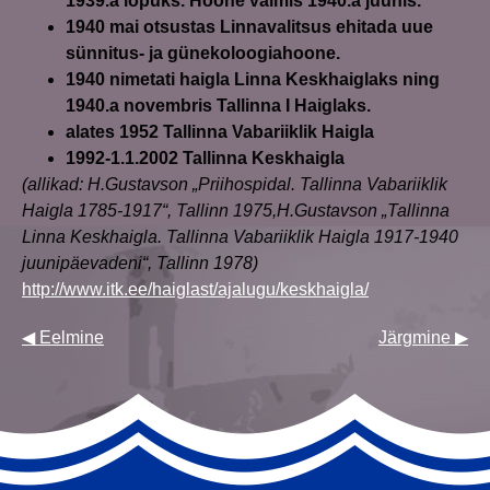
1939.a lőpuks. Hoone valmis 1940.a juunis.
1940
mai otsustas Linnavalitsus ehitada uue
sünnitus- ja günekoloogiahoone.
1940
nimetati haigla Linna Keskhaiglaks ning
1940.a novembris Tallinna I Haiglaks.
alates 1952 Tallinna Vabariiklik Haigla
1992-1.1.2002 Tallinna Keskhaigla
(allikad: H.Gustavson „Priihospidal. Tallinna Vabariiklik
Haigla 1785-1917“, Tallinn 1975,H.Gustavson „Tallinna
Linna Keskhaigla. Tallinna Vabariiklik Haigla 1917-1940
juunipäevadeni“, Tallinn 1978)
http://www.itk.ee/haiglast/ajalugu/keskhaigla/
◀ Eelmine
Järgmine ▶