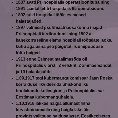
1887
avati Priihospidalis operatsioonituba ning
1891. aastal tehti hospidalis 65 operatsiooni.
1892
tulid hospidali tööle esimesed
halastajaőed.
1897
valmisid psühhiaatriaosakonna majad
Priihospidali territooriumil ning 1902.a
kahekorruseline elamu hospidali töötajate jaoks,
kuhu aga üsna pea paigutati ruumipuuduse
tőttu haiged.
1913
enne Esimest maailmasőda oli
Priihospidalis 6 arsti, 3 velskrit, 2 ämmaemandat
ja 10 halastajaőde.
1.09.1917
tegi kubermangukomissar Jaan Poska
korralduse likvideerida ühiskondliku
hoolekande kolleegium ja Priihospidalist sai
Eestimaa kubermanguhaigla.
1.10.1918
lakkas haigla allumast linna
tervishoiuametile ning haigla läks üle
provintsivalitsuse haldusalasse. Eestikeelsetes