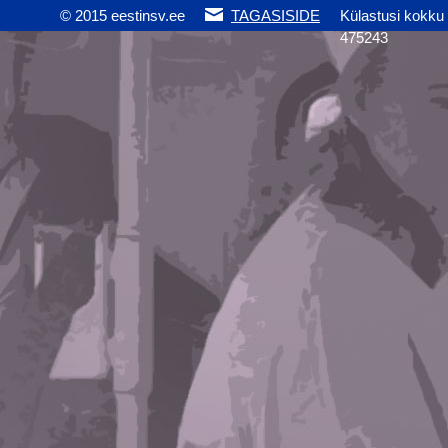
© 2015 eestinsv.ee
TAGASISIDE
Külastusi kokku
475243