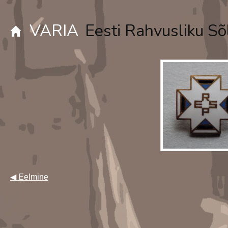
VARIA
Eesti Rahvusliku Sõ
◀ Eelmine